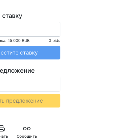
 ставку
вка:
45.000 RUB
0 bids
естите ставку
редложение
ть предложение
чать
Сообщить