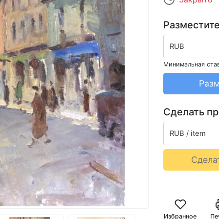
Разместите
RUB
Минимальная ста
Разм
Сделать п
RUB / item
Сдела
Избранное
Пе