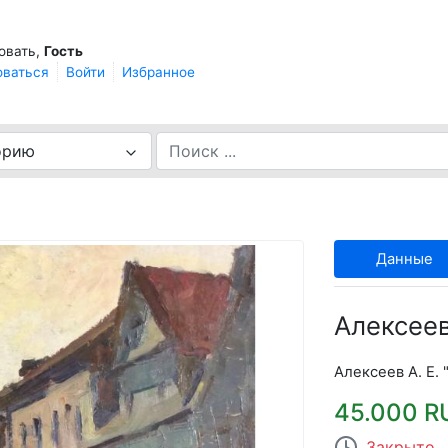
овать,
Гость
оваться
Войти
Избранное
орию
Данные
Алексеев
Алексеев А. Е. 
45.000 R
Закрыто