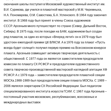
окончания школы поступил в Московский художественный институт им.
В.И. Сурикова, где учился в плакатной мастерской у М.М. Черемныха,
Н.А. Пономарева, О.М. Савостюка, Б.А. Успенского. В 1964 году закончил
институт. В 1968 году был принят в члены Союза художников
СССР. Арсеньев много путешествует по стране (Север, Дальний Восток,
Сибирь). В 1975 году, после поездки на БАМ, художником был создан
ряд плакатов, за один из которых «Вперед лети!» он в 1979 году был
удостоен ежегодной премии ЦК ВЛКСМ. А в 1976 году за плакат «Пусть
всегда будет солнце!» получил первую премию на Всесоюзном конкурсе
плаката. Арсеньев совмещает активную творческую деятельность с
общественной. С 1977 года он является заместителем председателя
комиссии по плакату СХ РСФСР и председателем художественного
совета творческо-производственной мастерской наглядной агитации ХФ
РСФСР. А с 1979 года – заместителем председателя плакатной секции
МОСХа.1988-1989 был председателем секции плаката МОСХа. С 1989 –
2006 являлся секретарем СХ Российской Федерации. Был педагогом
специализированного института искусств ГСИИ. С 1967 года Арсеньев –
постоянный участник московских, республиканских, всесоюзных и
международных выставок