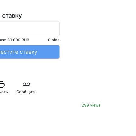
 ставку
вка:
30.000 RUB
0 bids
естите ставку
чать
Сообщить
299 views