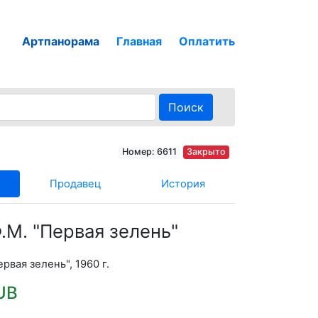
Артпанорама
Главная
Оплатить
Поиск
Номер: 6611
Закрыто
Продавец
История
.М. "Первая зелень"
рвая зелень", 1960 г.
UB