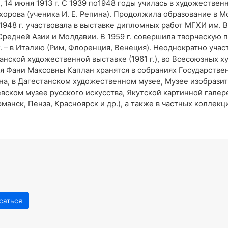
 14 июня 1913 г. С 1939 по1948 годы училась в художестве
охорова (ученика И. Е. Репина). Продолжила образование в 
В 1948 г. участвовала в выставке дипломных работ МГХИ им. 
редней Азии и Молдавии. В 1959 г. совершила творческую по
9 г. – в Италию (Рим, Флоренция, Венеция). Неоднократно уч
анской художественной выставке (1961 г.), во Всесоюзных х
ия Фани Максовны Каплан хранятся в собраниях Государств
на, в Дагестанском художественном музее, Музее изобрази
евском музее русского искусства, Якутской картинной галер
рманск, Пенза, Красноярск и др.), а также в частных коллекц