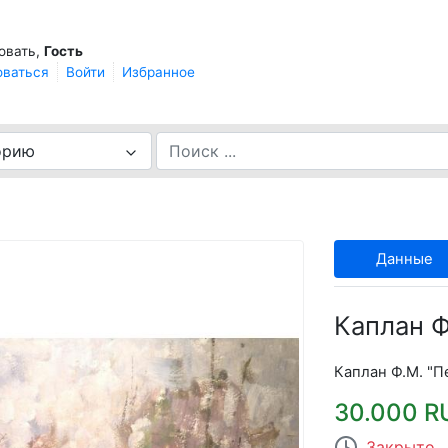
овать,
Гость
оваться
Войти
Избранное
орию
Данные
Каплан Ф
Каплан Ф.М. "Пе
30.000 R
Закрыто