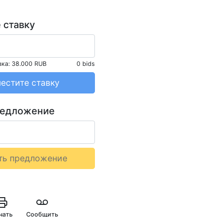
 ставку
вка:
38.000 RUB
0 bids
естите ставку
редложение
ть предложение
чать
Сообщить