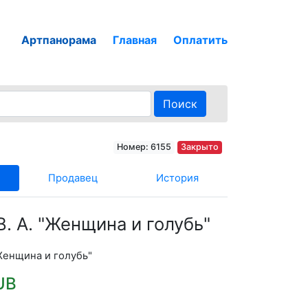
Артпанорама
Главная
Оплатить
Поиск
Номер: 6155
Закрыто
Продавец
История
В. А. "Женщина и голубь"
"Женщина и голубь"
UB