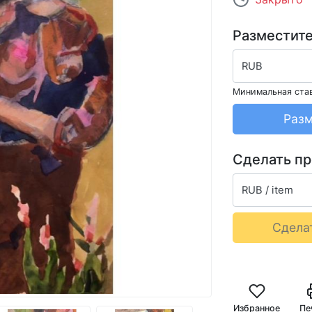
Разместите
RUB
Минимальная ста
Разм
Сделать п
RUB / item
Сдела
Избранное
Пе