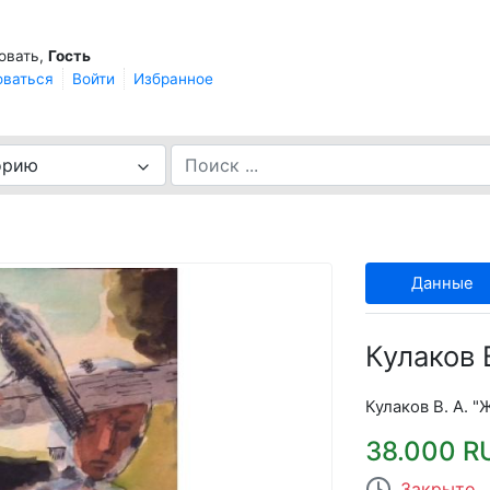
овать,
Гость
оваться
Войти
Избранное
орию
Данные
Кулаков 
Кулаков В. А. 
38.000 R
Закрыто