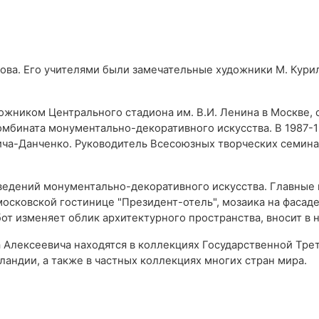
ова. Его учителями были замечательные художники М. Курилк
дожником Центрального стадиона им. В.И. Ленина в Москве, 
мбината монументально-декоративного искусства. В 1987-1
ча-Данченко. Руководитель Всесоюзных творческих семина
едений монументально-декоративного искусства. Главные из
московской гостинице "Президент-отель", мозаика на фаса
абот изменяет облик архитектурного пространства, вносит в
Алексеевича находятся в коллекциях Государственной Трет
рландии, а также в частных коллекциях многих стран мира.