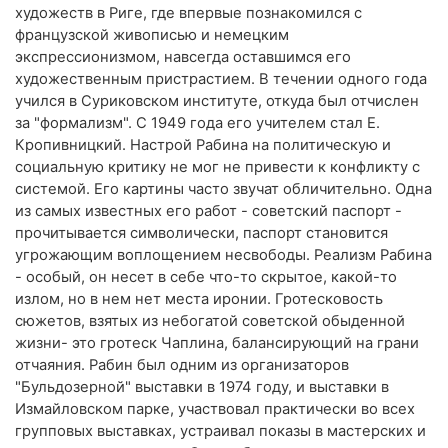
художеств в Риге, где впервые познакомился с
французской живописью и немецким
экспрессионизмом, навсегда оставшимся его
художественным пристрастием. В течении одного года
учился в Суриковском институте, откуда был отчислен
за "формализм". С 1949 года его учителем стал Е.
Кропивницкий. Настрой Рабина на политическую и
социальную критику не мог не привести к конфликту с
системой. Его картины часто звучат обличительно. Одна
из самых известных его работ - советский паспорт -
прочитывается символически, паспорт становится
угрожающим воплощением несвободы. Реализм Рабина
- особый, он несет в себе что-то скрытое, какой-то
излом, но в нем нет места иронии. Гротесковость
сюжетов, взятых из небогатой советской обыденной
жизни- это гротеск Чаплина, балансирующий на грани
отчаяния. Рабин был одним из организаторов
"Бульдозерной" выставки в 1974 году, и выставки в
Измайловском парке, участвовал практически во всех
групповых выставках, устраивал показы в мастерских и