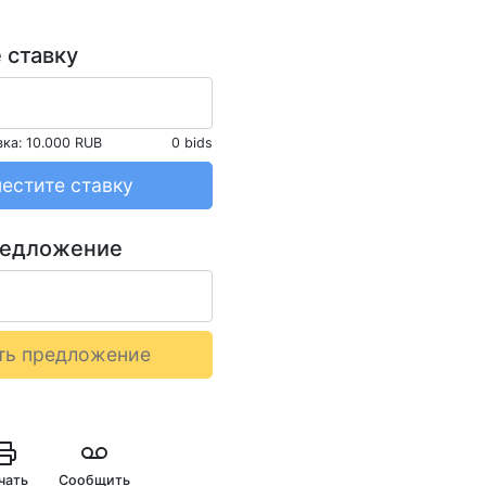
 ставку
вка:
10.000 RUB
0 bids
естите ставку
редложение
ть предложение
чать
Сообщить