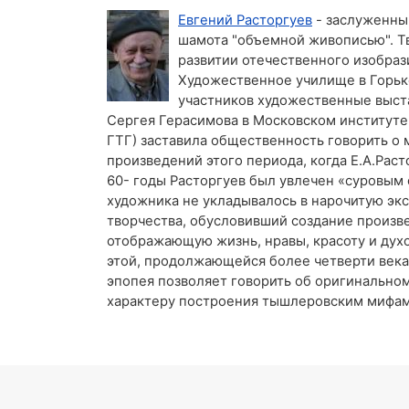
Евгений Расторгуев
- заслуженный
шамота "объемной живописью". Тв
развитии отечественного изобрази
Художественное училище в Горько
участников художественные выстав
Сергея Герасимова в Московском институте 
ГТГ) заставила общественность говорить о
произведений этого периода, когда Е.А.Рас
60- годы Расторгуев был увлечен «суровым 
художника не укладывалось в нарочитую экс
творчества, обусловивший создание произве
отображающую жизнь, нравы, красоту и дух
этой, продолжающейся более четверти века 
эпопея позволяет говорить об оригинально
характеру построения тышлеровским мифам 