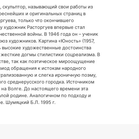
, скульптор, называющий свои работы из
ереснейших и оригинальных страниц в
оргуева, только что окончившего
ду художник Расторгуев впервые стал
чественной войны. В 1946 года он – ученик
оюз художников. Картина «Юность» (1957,
ть высокие художественные достоинства
ь жесткие догмы стилистики соцреализма. В
естве, так как поэтическое мироощущение
ериод обращения к истокам народного
атрализованную и слегка ироничную поэму,
ого среднерусского городка. Источником
 на Волге. До настоящего времени эта
алой родине. Аналогичном по подходу и
 Шумяцкий Б.Л. 1995 г.