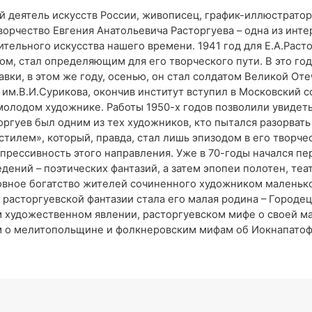
 деятель искусств России, живописец, график-иллюстратор
орчество Евгения Анатольевича Расторгуева – одна из инт
тельного искусства нашего времени. 1941 год для Е.А.Раст
м, стал определяющим для его творческого пути. В это го
ки, в этом же году, осенью, он стал солдатом Великой Оте
им.В.И.Сурикова, окончив институт вступил в Московский с
 молодом художнике. Работы 1950-х годов позволили увиде
торгуев был одним из тех художников, кто пытался разорват
стилем», который, правда, стал лишь эпизодом в его творч
прессивность этого направления. Уже в 70-годы начался п
дений – поэтических фантазий, а затем эпопеи полотен, те
овное богатство жителей сочиненного художником маленьк
расторгуевской фантазии стала его малая родина – Городец
м художественном явлении, расторгуевском мифе о своей м
о мелитопольщине и фолкнеровским мифам об Иокнапатофе.