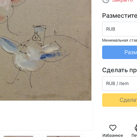
Разместите
RUB
Минимальная ста
Разм
Сделать п
RUB / item
Сдела
Избранное
Пе