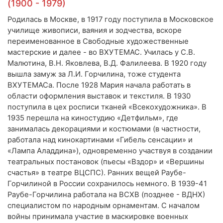
(1900 - 1979)
Родилась в Москве, в 1917 году поступила в Московское
училище живописи, ваяния и зодчества, вскоре
переименованное в Свободные художественные
мастерские и далее - во ВХУТЕМАС. Училась у С.В.
Малютина, В.Н. Яковлева, В.Д. Фалилеева. В 1920 году
вышла замуж за Л.И. Горчилина, тоже студента
ВХУТЕМАСа. После 1928 Мария начала работать в
области оформления выставок и текстиля. В 1930
поступила в цех росписи тканей «Всекохудожника». В
1935 перешла на киностудию «Детфильм», где
занималась декорациями и костюмами (в частности,
работала над кинокартинами «Гибель сенсации» и
«Лампа Аладдина»), одновременно участвуя в создании
театральных постановок (пьесы «Вздор» и «Вершины
счастья» в театре ВЦСПС). Ранних вещей Раубе-
Горчилиной в России сохранилось немного. В 1939-41
Раубе-Горчилина работала на ВСХВ (позднее - ВДНХ)
специалистом по народным орнаментам. С началом
войны принимала участие в маскировке военных