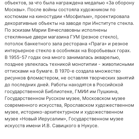
объектов, за что была награждена медалью «За оборону
Москвы». После войны состояла художником по
костюмам на киностудии «Мосфильм», проектировала
декоративные объекты на заводе при Институте стекла.
По эскизам Марии Вячеславовны исполнены
стеклянные двери магазина ГУМ (резное стекло),
потолок банкетного зала ресторана «Прага» и резное
интерьерное стекло в особняках на Воробьевых горах.
В 1955-57 годах она много занималась акварелью,
позднее увлеклась техникой монотипии - живописными
оттисками на бумаге. В 1970-е создала множество
рисунков фломастером, не оставляя творческих занятий
до последних дней. Работы находятся в Российской
государственной Библиотеке, ГМИИ им Пушкина,
Государственном Русском музее, Московском музее
современного искусства, Ярославском художественном
музее, историко-архитектурном и художественном
музее «Новый Иерусалим», Государственном музее
искусств имени И.В. Савицкого в Нукусе.