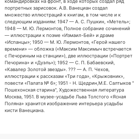
командировках на фронт, в ходе которых создал ряд
портретных зарисовок. А.В. Ванециан создал
множество иллюстраций к книгам, в том числе и к
следующим изданиям: 1947 — А. С. Пушкин, «Метель»;
1948 — М. Ю. Лермонтов, Полное собрание сочинений
— иллюстрации к поэме «Измаил-Бей» и драме
«Испанцы»; 1950 — М. Ю. Лермонтов, «Герой нашего
времени» — обложка («Максим Максимыч встречается
с Печориным на станции»), две иллюстрации («Портрет
Печорина» и «Дуэль»); 1952 — С. П. Бабаевский,
«Кавалер Золотой звезды». ??? — А. П. Чехов,
иллюстрации к рассказам «Три года», «Крыжовник»,
повести «Палата № 6»; 1951 - Н. Щедрин,М.Е. Салтыков "
Пошехонская старина", Художественная литература
Москва, 1951. В музее-усадьбе Льва Толстого «Ясная
Поляна» хранится изображение интерьера усадьбы
кисти Ванециана.