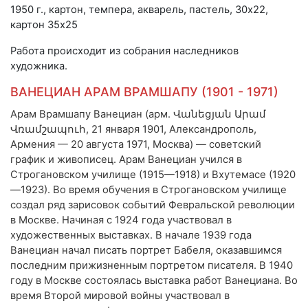
1950 г., картон, темпера, акварель, пастель, 30х22,
картон 35х25
Работа происходит из собрания наследников
художника.
ВАНЕЦИАН АРАМ ВРАМШАПУ (1901 - 1971)
Арам Врамшапу Ванециан (арм. Վանեցյան Արամ
Վռամշապուհ, 21 января 1901, Александрополь,
Армения — 20 августа 1971, Москва) — советский
график и живописец. Арам Ванециан учился в
Строгановском училище (1915—1918) и Вхутемасе (1920
—1923). Во время обучения в Строгановском училище
создал ряд зарисовок событий Февральской революции
в Москве. Начиная с 1924 года участвовал в
художественных выставках. В начале 1939 года
Ванециан начал писать портрет Бабеля, оказавшимся
последним прижизненным портретом писателя. В 1940
году в Москве состоялась выставка работ Ванециана. Во
время Второй мировой войны участвовал в