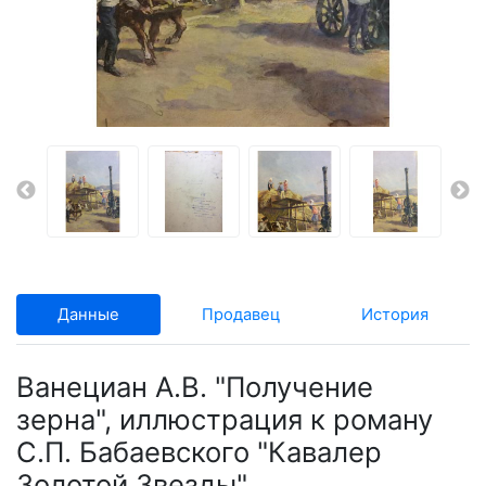
Данные
Продавец
История
Ванециан А.В. "Получение
зерна", иллюстрация к роману
С.П. Бабаевского "Кавалер
Золотой Звезды"