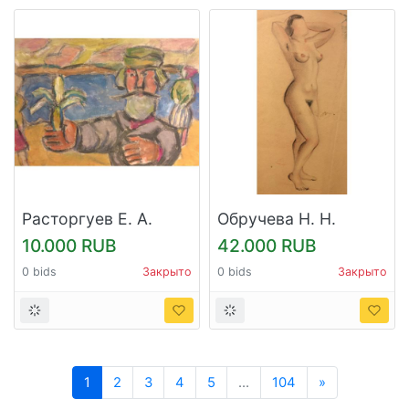
Расторгуев Е. А.
Обручева Н. Н.
"Мужик с цветком"
"Обнаженная"
10.000 RUB
42.000 RUB
0 bids
Закрыто
0 bids
Закрыто
Следующий
1
2
3
4
5
...
104
»