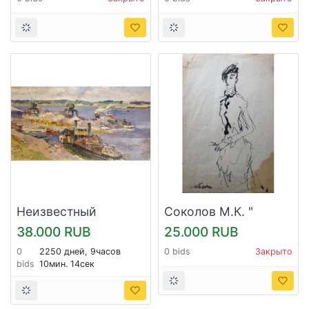
Неизвестный
Соколов М.К. "
художник. "Речной
Портрет дамы в три
38.000 RUB
25.000 RUB
порт"
четверти"
0
2250 дней, 9часов
0 bids
Закрыто
bids
10мин. 14сек