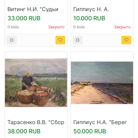
Витинг Н.И. "Судьи
Гиппиус Н. А.
на Всесоюзной
"Набережная. Вид на
33.000 RUB
10.000 RUB
спартакиаде.
Кремль"
0 bids
Закрыто
0 bids
Закрыто
Москва"
Тарасенко В.В. "Сбор
Гиппиус Н.А. "Берег
помидор"
моря"
38.000 RUB
50.000 RUB