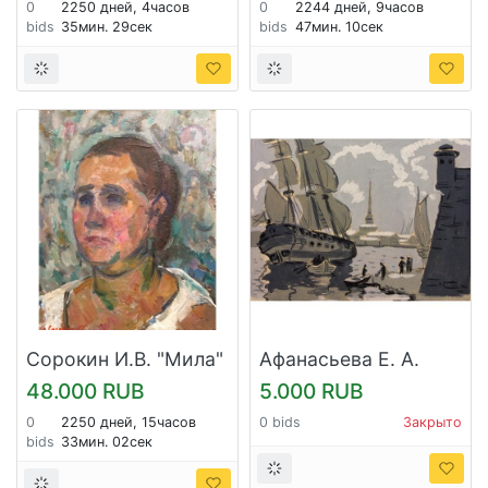
0
2250 дней, 4часов
0
2244 дней, 9часов
bids
35мин. 29сек
bids
47мин. 10сек
Сорокин И.В. "Мила"
Афанасьева Е. А.
"Высадка с корабля
48.000 RUB
5.000 RUB
на берег"
0
2250 дней, 15часов
0 bids
Закрыто
bids
33мин. 02сек