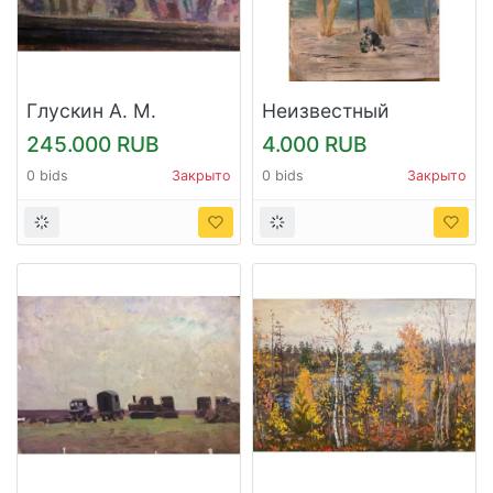
Глускин А. М.
Неизвестный
"Натюрморт с
художник.
245.000 RUB
4.000 RUB
дымковской
"Подростки на море"
0 bids
Закрыто
0 bids
Закрыто
игрушкой"