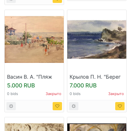
Васин В. А. "Пляж
Крылов П. Н. "Берег
Ланжерон. Одесса"
моря"
5.000 RUB
7.000 RUB
0 bids
Закрыто
0 bids
Закрыто