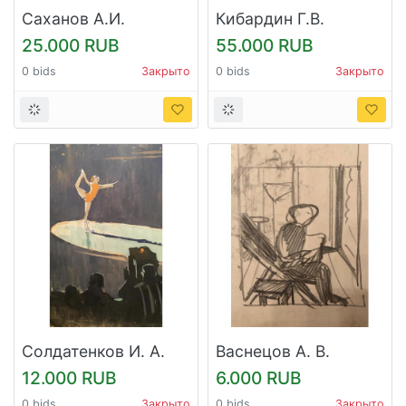
Саханов А.И.
Кибардин Г.В.
"Техника в поле"
"Краски осени"
25.000 RUB
55.000 RUB
0 bids
Закрыто
0 bids
Закрыто
Солдатенков И. А.
Васнецов А. В.
"Гимнастка"
"Читает книгу"
12.000 RUB
6.000 RUB
0 bids
Закрыто
0 bids
Закрыто