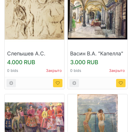
Слепышев А.С.
Васин В.А. "Капелла"
"Изгнание из Рая"
4.000 RUB
3.000 RUB
0 bids
Закрыто
0 bids
Закрыто